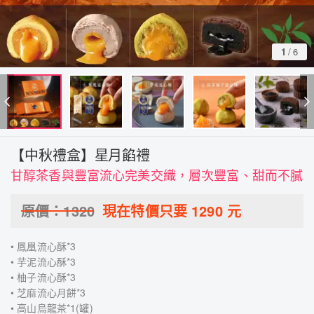
1
/
6
【中秋禮盒】星月餡禮
甘醇茶香與豐富流心完美交織，層次豐富、甜而不膩
原價：
1320
現在特價只要
1290
元
• 鳳凰流心酥*3
• 芋泥流心酥*3
• 柚子流心酥*3
• 芝麻流心月餅*3
• 高山烏龍茶*1(罐)