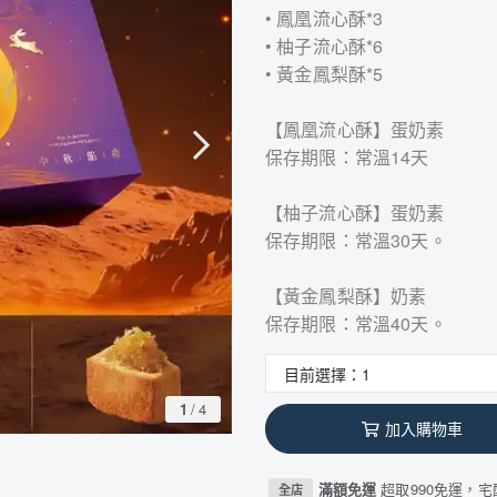
• 鳳凰流心酥*3
• 柚子流心酥*6
• 黃金鳳梨酥*5
【鳳凰流心酥】蛋奶素
保存期限：常溫14天
【柚子流心酥】蛋奶素
保存期限：常溫30天。
【黃金鳳梨酥】奶素
保存期限：常溫40天。
1
/
4
加入購物車
滿額免運
超取990免運，宅配
全店