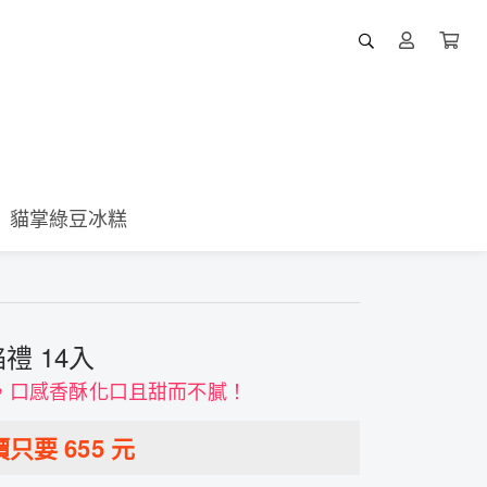
貓掌綠豆冰糕
禮 14入
，口感香酥化口且甜而不膩！
價只要
655
元