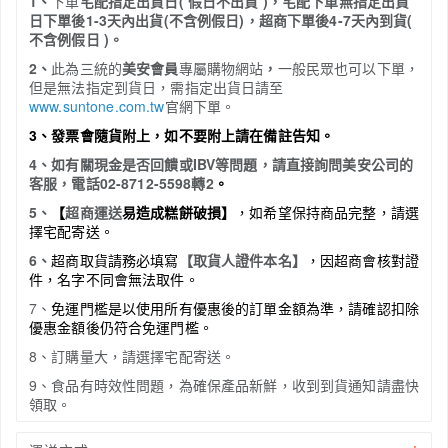
1、
下單
宅配指定出貨日( 假日不出貨 )
，宅配下單無指定出貨
日下單後1-3天內出貨(不含例假日)
，超商下單後4-7天內到貨(
不含例假日 )。
2、
此為三統的
美安會員
專屬購物網站
，
一般民眾也可以下單，
但是無法指定到貨日，需指定出貨日請至
www.suntone.com.tw
官網下單。
3、發票會隨貨附上，如不要附上請在備註告知。
4、如有關現金是否回饋或IBV等問題，請直接詢問美安公司的
客服，電話02-8712-5598轉2
。
5、
【
超商運送
易造成糕餅破損】
，如希望保持商品完整，請選
擇宅配寄送。
6、
超商取貨請務必填寫
【取貨人證件本名】
，因超商會核對證
件，名字不同會無法取件。
7、
免運門檻是以使用所有優惠後的訂單金額為準，請確認扣除
優惠金額後仍符合免運門檻。
8、訂購量大，請選擇宅配寄送。
9、食品有時效性問題，為確保產品新鮮，收到到貨通知請盡快
領取。