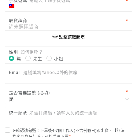
手機號碼
請輸入正確手機號碼
取貨超商
點擊選取超商
性別
如何稱呼？
無
先生
小姐
Email
建議填寫Yahoo以外的信箱
是否需要提袋 (必填)
統一編號
如需打統編，請輸入您的統一編號
➤確認請勾選：下單後4-7個工作天(不含例假日)即出貨，【無法
*
指定到貨日】唷，可接受再下單