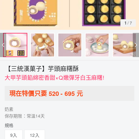
1
/
7
【三統漢菓子】芋頭麻糬酥
大甲芋頭餡綿密香甜×Q嫩彈牙白玉麻糬!
現在特價只要
520
-
695
元
奶素
保存期限：常溫14天
規格
9入
12入