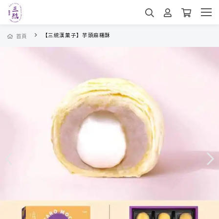
【三統漢菓子】芋頭麻糬酥
首頁